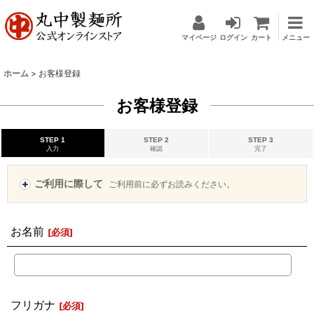
マイページ
ログイン
カート
メニュー
ホーム
>
お客様登録
お客様登録
STEP 1
STEP 2
STEP 3
入力
確認
完了
ご利用に際して
ご利用前に必ずお読みください。
お名前
[
必須
]
フリガナ
[
必須
]