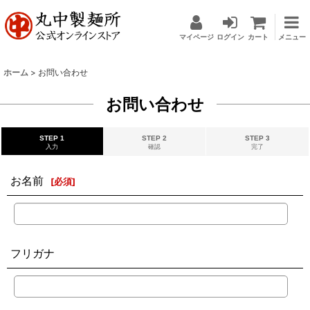
マイページ
ログイン
カート
メニュー
ホーム
>
お問い合わせ
お問い合わせ
STEP 1
STEP 2
STEP 3
入力
確認
完了
お名前
[
必須
]
フリガナ