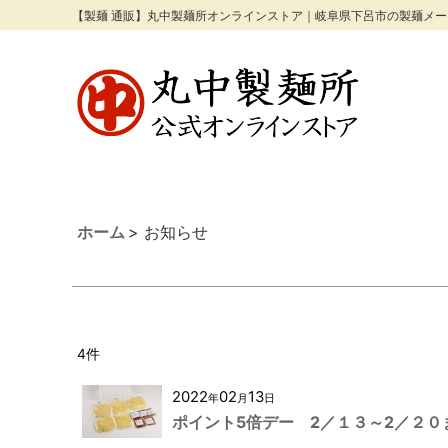
【製麺 通販】丸中製麺所オンラインストア｜岐阜県下呂市の製麺メ
ホーム
>
お知らせ
4
件
2022
02
13
年
月
日
ポイント5倍デー 2／１３～2／２０