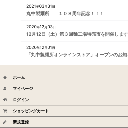
2021
03
31
年
月
日
丸中製麺所 １０８周年記念！！！
2020
12
03
年
月
日
12月12日（土）第３回麺工場特売市を開催しま
2020
12
01
年
月
日
「丸中製麺所オンラインストア」オープンのお知
ホーム
マイページ
ログイン
ショッピングカート
新規登録