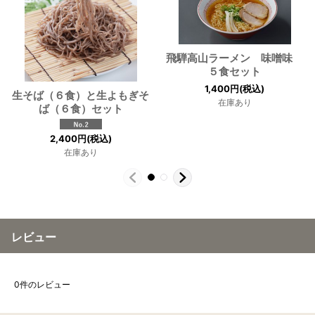
飛騨高山ラーメン 味噌味
５食セット
1,400
円
(税込)
生そば（６食）と生よもぎそ
在庫あり
ば（６食）セット
2,400
円
(税込)
在庫あり
レビュー
0
件のレビュー