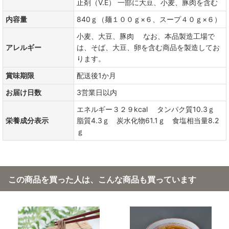
止剤（V.E） 一部に大豆、小麦、豚肉を含む
内容量
840ｇ（麺１００ｇ×６、スープ４０ｇ×６）
小麦、大豆、豚肉 なお、本品製造工場で
アレルギー
は、そば、大豆、卵を含む商品を製造してお
ります。
賞味期限
配送後1か月
お届け日数
3営業日以内
エネルギー３２９kcal タンパク質10.3ｇ
栄養成分表示
脂質4.3ｇ 炭水化物61.1ｇ 食塩相当量8.2
ｇ
この商品を買った人は、こんな商品も買っています