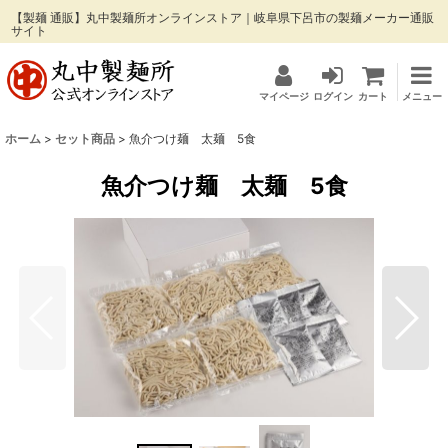
【製麺 通販】丸中製麺所オンラインストア｜岐阜県下呂市の製麺メーカー通販
サイト
マイページ
ログイン
カート
メニュー
ホーム
>
セット商品
>
魚介つけ麺 太麺 5食
魚介つけ麺 太麺 5食