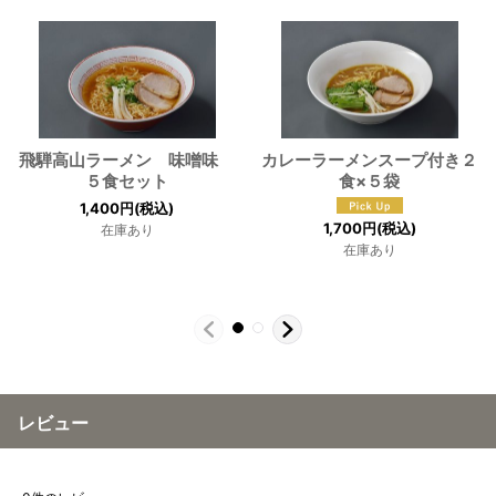
飛騨高山ラーメン 味噌味
カレーラーメンスープ付き２
５食セット
食×５袋
1,400
円
(税込)
1,700
円
(税込)
在庫あり
在庫あり
レビュー