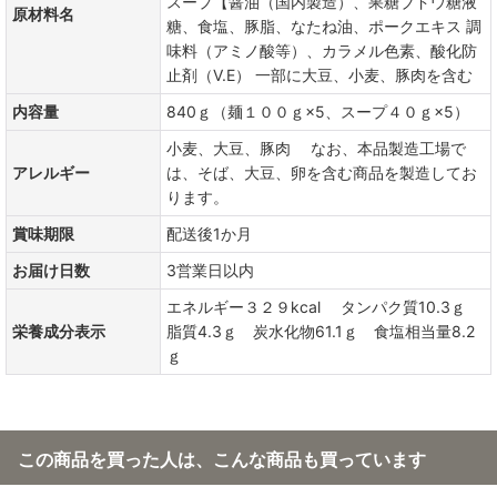
スープ【醤油（国内製造）、果糖ブドウ糖液
原材料名
糖、食塩、豚脂、なたね油、ポークエキス 調
味料（アミノ酸等）、カラメル色素、酸化防
止剤（V.E） 一部に大豆、小麦、豚肉を含む
内容量
840ｇ（麺１００ｇ×5、スープ４０ｇ×5）
小麦、大豆、豚肉 なお、本品製造工場で
アレルギー
は、そば、大豆、卵を含む商品を製造してお
ります。
賞味期限
配送後1か月
お届け日数
3営業日以内
エネルギー３２９kcal タンパク質10.3ｇ
栄養成分表示
脂質4.3ｇ 炭水化物61.1ｇ 食塩相当量8.2
ｇ
この商品を買った人は、こんな商品も買っています